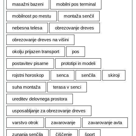
masažni bazeni
mobilni pos terminal
mobilnost po mestu
montaža senčil
nebesna telesa
obrezovanje dreves
obrezovanje dreves na višini
okolju prijazen transport
pos
postavitev pisarne
prototipi in modeli
rojstni horoskop
senca
senčila
skiroji
suha montaža
terasa v senci
ureditev delovnega prostora
usposabljanje za obrezovanje dreves
varstvo otrok
zavarovanje
zavarovanje avta
zunanja senčila
čiščenje
šport