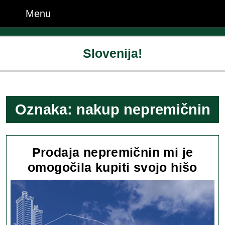
Skip
Menu
Menu
to
content
Skip
Slovenija!
to
content
Oznaka:
nakup nepremičnin
Prodaja nepremičnin mi je
Prod
omogočila kupiti svojo hišo
nepr
mi
je