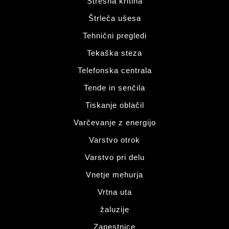
Strešna kritina
Štrleča ušesa
Tehnični pregledi
Tekaška steza
Telefonska centrala
Tende in senčila
Tiskanje oblačil
Varčevanje z energijo
Varstvo otrok
Varstvo pri delu
Vnetje mehurja
Vrtna uta
žaluzije
Zapestnice