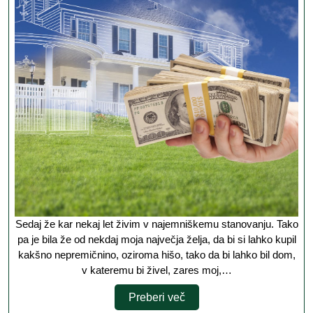
omo
kupi
svoj
hišo
Sedaj že kar nekaj let živim v najemniškemu stanovanju. Tako
pa je bila že od nekdaj moja največja želja, da bi si lahko kupil
kakšno nepremičnino, oziroma hišo, tako da bi lahko bil dom,
v kateremu bi živel, zares moj,…
Preberi
Preberi več