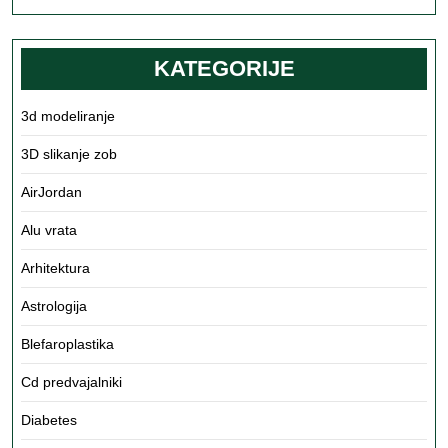
več
KATEGORIJE
3d modeliranje
3D slikanje zob
AirJordan
Alu vrata
Arhitektura
Astrologija
Blefaroplastika
Cd predvajalniki
Diabetes