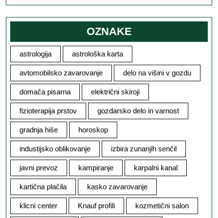
OZNAKE
astrologija
astrološka karta
avtomobilsko zavarovanje
delo na višini v gozdu
domača pisarna
električni skiroji
fizioterapija prstov
gozdarsko delo in varnost
gradnja hiše
horoskop
industijsko oblikovanje
izbira zunanjih senčil
javni prevoz
kampiranje
karpalni kanal
kartična plačila
kasko zavarovanje
klicni center
Knauf profili
kozmetični salon