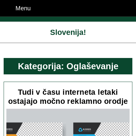
Skip
Menu
Menu
to
content
Skip
Slovenija!
to
content
Kategorija:
Oglaševanje
Tudi v času interneta letaki
Tu
ostajajo močno reklamno orodje
v
č
in