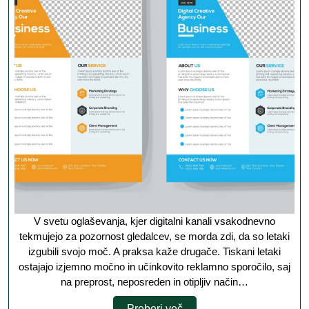
le
os
m
r
or
V svetu oglaševanja, kjer digitalni kanali vsakodnevno
tekmujejo za pozornost gledalcev, se morda zdi, da so letaki
izgubili svojo moč. A praksa kaže drugače. Tiskani letaki
ostajajo izjemno močno in učinkovito reklamno sporočilo, saj
na preprost, neposreden in otipljiv način…
Preberi
Preberi več