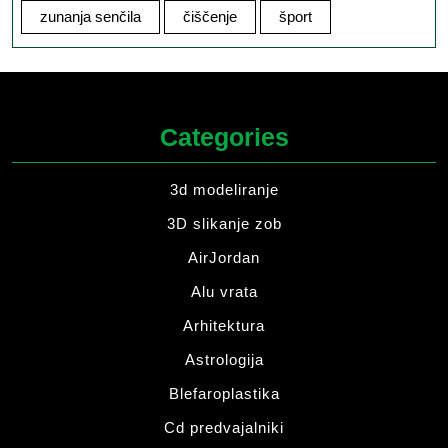
zunanja senčila
čiščenje
šport
Categories
3d modeliranje
3D slikanje zob
AirJordan
Alu vrata
Arhitektura
Astrologija
Blefaroplastika
Cd predvajalniki