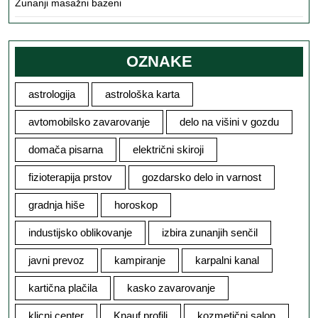
Zunanji masažni bazeni
OZNAKE
astrologija
astrološka karta
avtomobilsko zavarovanje
delo na višini v gozdu
domača pisarna
električni skiroji
fizioterapija prstov
gozdarsko delo in varnost
gradnja hiše
horoskop
industijsko oblikovanje
izbira zunanjih senčil
javni prevoz
kampiranje
karpalni kanal
kartična plačila
kasko zavarovanje
klicni center
Knauf profili
kozmetični salon