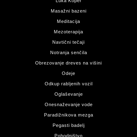
Luka Koper
Masažni bazeni
Meditacija
Mezoterapija
Navtični tečaji
Notranja senčila
Obrezovanje dreves na višini
Odeje
Odkup rabljenih vozil
Oglaševanje
Onesnaževanje vode
Paradižnikova mezga
Pegasti badelj
Pohodništvo