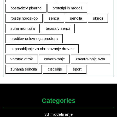
postavitev pisarne
prototipi in modeli
rojstni horoskop
senca
senčila
skiroji
suha montaža
terasa v senci
ureditev delovnega prostora
usposabljanje za obrezovanje dreves
varstvo otrok
zavarovanje
zavarovanje avta
zunanja senčila
čiščenje
šport
Categories
3d modeliranje