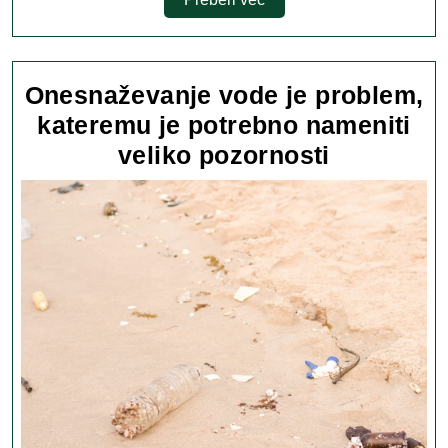
več
Onesnaževanje vode je problem,
kateremu je potrebno nameniti
Onesnaže
veliko pozornosti
vode
je
problem,
kateremu
je
potrebno
nameniti
veliko
pozornost