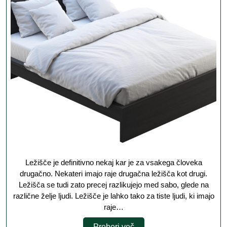
človeka
drugačno
Ležišče je definitivno nekaj kar je za vsakega človeka
drugačno. Nekateri imajo raje drugačna ležišča kot drugi.
Ležišča se tudi zato precej razlikujejo med sabo, glede na
različne želje ljudi. Ležišče je lahko tako za tiste ljudi, ki imajo
raje…
Preberi
Preberi več