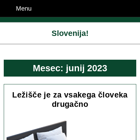
Skip
Menu
Menu
to
content
Skip
Slovenija!
to
content
Mesec:
junij 2023
Ležišče je za vsakega človeka
Ležišče
drugačno
je
za
vsakega