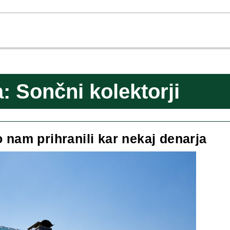
a:
Sončni kolektorji
Son
o nam prihranili kar nekaj denarja
kole
so
na
prih
kar