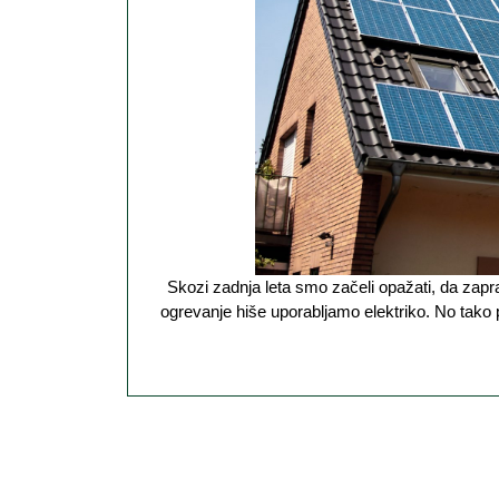
Skozi zadnja leta smo začeli opažati, da zapravljamo, oziroma porabljamo čedalje več denarja na elektriki, saj tudi za
ogrevanje hiše uporabljamo elektriko. No tako 