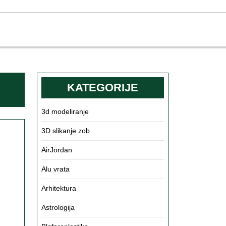
KATEGORIJE
3d modeliranje
3D slikanje zob
čni
ktorji
AirJordan
Alu vrata
m
Arhitektura
ranili
Astrologija