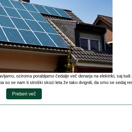
nek
den
pa so se nam ti stroški skozi leta že tako dvignili, da smo se sedaj r
Preberi
Preberi več
več