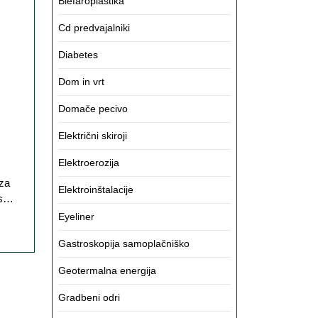
aj
Blefaroplastika
arja
Cd predvajalniki
Diabetes
Dom in vrt
Domače pecivo
Električni skiroji
Elektroerozija
Elektroinštalacije
es…
Eyeliner
Gastroskopija samoplačniško
Geotermalna energija
Gradbeni odri