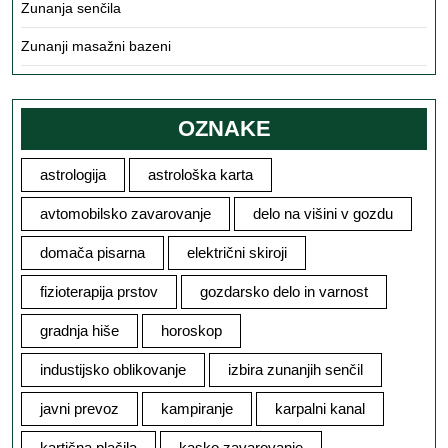
Zunanja senčila
Zunanji masažni bazeni
OZNAKE
astrologija
astrološka karta
avtomobilsko zavarovanje
delo na višini v gozdu
domača pisarna
električni skiroji
fizioterapija prstov
gozdarsko delo in varnost
gradnja hiše
horoskop
industijsko oblikovanje
izbira zunanjih senčil
javni prevoz
kampiranje
karpalni kanal
kartična plačila
kasko zavarovanje