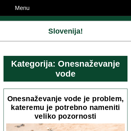
Skip
Menu
Menu
to
content
Skip
Slovenija!
to
content
Kategorija:
Onesnaževanje
vode
Onesnaževanje vode je problem,
kateremu je potrebno nameniti
Onesnaže
veliko pozornosti
vode