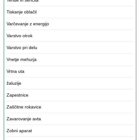
Tende in senčila
Tiskanje oblačil
Varčevanje z energijo
Varstvo otrok
Varstvo pri delu
Vnetje mehurja
Vrtna uta
žaluzije
Zapestnice
Zaščitne rokavice
Zavarovanje avta
Zobni aparat