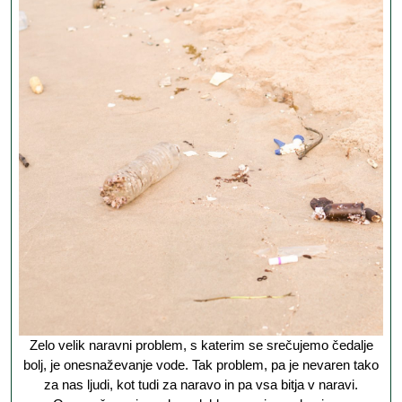
je
problem,
kateremu
je
potrebno
nameniti
veliko
pozornost
Zelo velik naravni problem, s katerim se srečujemo čedalje
bolj, je onesnaževanje vode. Tak problem, pa je nevaren tako
za nas ljudi, kot tudi za naravo in pa vsa bitja v naravi.