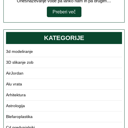
Onesnaževanje vode pa lahko nam in pa drugim…
Preberi
Preberi več
več
KATEGORIJE
3d modeliranje
3D slikanje zob
AirJordan
Alu vrata
Arhitektura
Astrologija
Blefaroplastika
Cd predvajalniki