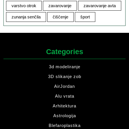
varstvo otrok
zavarovanje
zavarovanje avta
zunanja senčila
čiščenje
šport
Categories
3d modeliranje
3D slikanje zob
AirJordan
Alu vrata
Arhitektura
Astrologija
Blefaroplastika