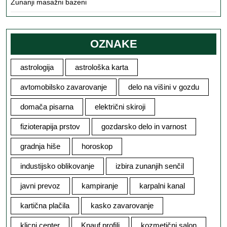
Zunanji masažni bazeni
OZNAKE
astrologija
astrološka karta
avtomobilsko zavarovanje
delo na višini v gozdu
domača pisarna
električni skiroji
fizioterapija prstov
gozdarsko delo in varnost
gradnja hiše
horoskop
industijsko oblikovanje
izbira zunanjih senčil
javni prevoz
kampiranje
karpalni kanal
kartična plačila
kasko zavarovanje
klicni center
Knauf profili
kozmetični salon