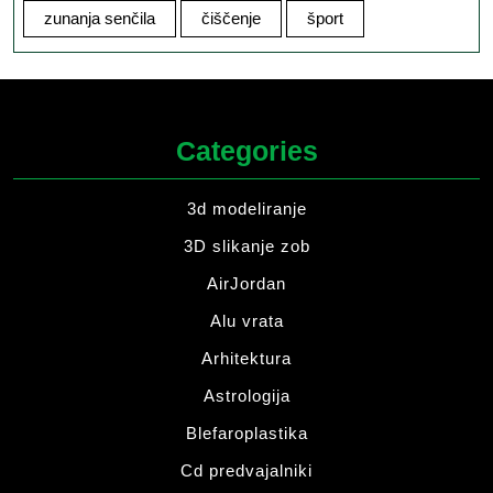
zunanja senčila
čiščenje
šport
Categories
3d modeliranje
3D slikanje zob
AirJordan
Alu vrata
Arhitektura
Astrologija
Blefaroplastika
Cd predvajalniki