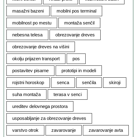
masažni bazeni
mobilni pos terminal
mobilnost po mestu
montaža senčil
nebesna telesa
obrezovanje dreves
obrezovanje dreves na višini
okolju prijazen transport
pos
postavitev pisarne
prototipi in modeli
rojstni horoskop
senca
senčila
skiroji
suha montaža
terasa v senci
ureditev delovnega prostora
usposabljanje za obrezovanje dreves
varstvo otrok
zavarovanje
zavarovanje avta