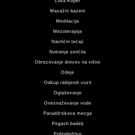
Luka Koper
Masažni bazeni
Meditacija
Mezoterapija
Navtični tečaji
Notranja senčila
Obrezovanje dreves na višini
Odeje
Odkup rabljenih vozil
Oglaševanje
Onesnaževanje vode
Paradižnikova mezga
Pegasti badelj
Pohodništvo