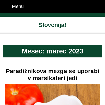
Skip
Menu
Menu
to
content
Skip
Slovenija!
to
content
Mesec:
marec 2023
Paradižnikova mezga se uporabi
Paradižn
v marsikateri jedi
mezga
se
uporabi