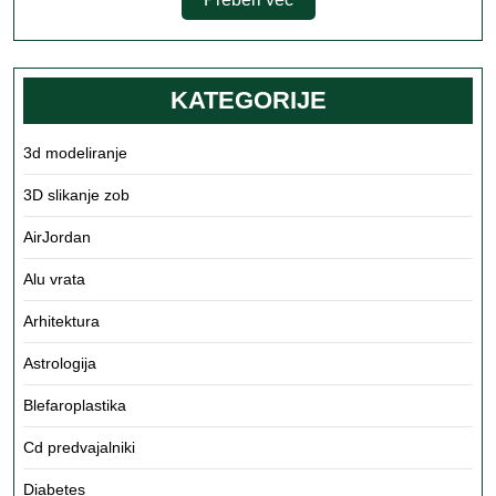
več
KATEGORIJE
3d modeliranje
3D slikanje zob
AirJordan
Alu vrata
Arhitektura
Astrologija
Blefaroplastika
Cd predvajalniki
Diabetes