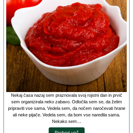
v
marsikate
jedi
Nekaj časa nazaj sem praznovala svoj rojstni dan in prvič
sem organizirala neko zabavo. Odločila sem se, da želim
pripraviti vse sama. Vedela sem, da nočem naročevati hrane
ali neke pijače. Vedela sem, da bom vse naredila sama.
Nekako sem…
Preberi
Preberi več