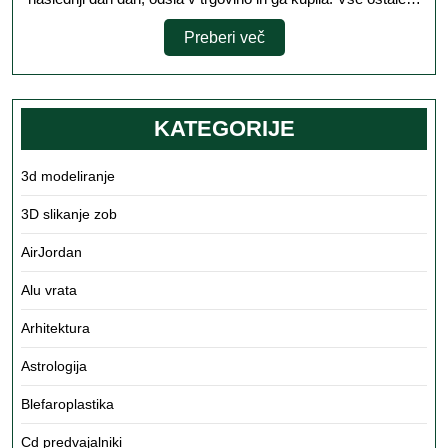
Preberi
Preberi več
več
KATEGORIJE
3d modeliranje
3D slikanje zob
AirJordan
Alu vrata
Arhitektura
Astrologija
Blefaroplastika
Cd predvajalniki