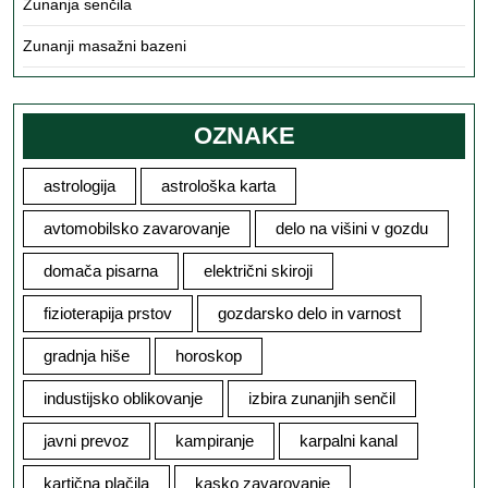
Zunanja senčila
Zunanji masažni bazeni
OZNAKE
astrologija
astrološka karta
avtomobilsko zavarovanje
delo na višini v gozdu
domača pisarna
električni skiroji
fizioterapija prstov
gozdarsko delo in varnost
gradnja hiše
horoskop
industijsko oblikovanje
izbira zunanjih senčil
javni prevoz
kampiranje
karpalni kanal
kartična plačila
kasko zavarovanje