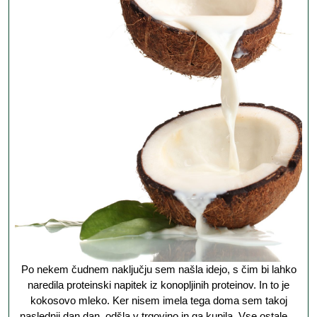
bi
pomisli
na
kokoso
mleko,
da
lahko
pomag
k
boljše
okusi
konoplj
protein
Po nekem čudnem naključju sem našla idejo, s čim bi lahko
naredila proteinski napitek iz konopljinih proteinov. In to je
kokosovo mleko. Ker nisem imela tega doma sem takoj
naslednji dan dan, odšla v trgovino in ga kupila. Vse ostale…