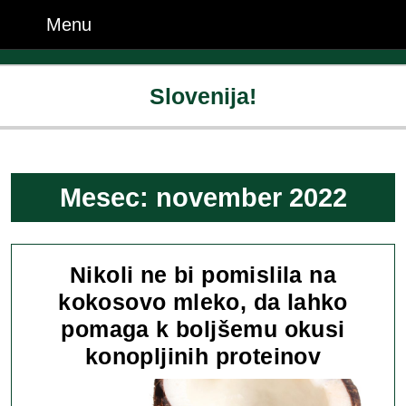
Skip
Menu
Menu
to
content
Skip
Slovenija!
to
content
Mesec:
november 2022
Nikoli ne bi pomislila na
kokosovo mleko, da lahko
pomaga k boljšemu okusi
Nikoli
konopljinih proteinov
ne