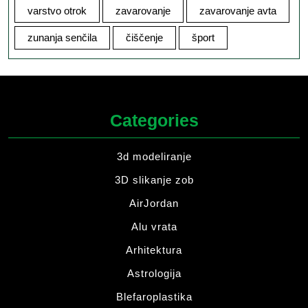
varstvo otrok
zavarovanje
zavarovanje avta
zunanja senčila
čiščenje
šport
Categories
3d modeliranje
3D slikanje zob
AirJordan
Alu vrata
Arhitektura
Astrologija
Blefaroplastika