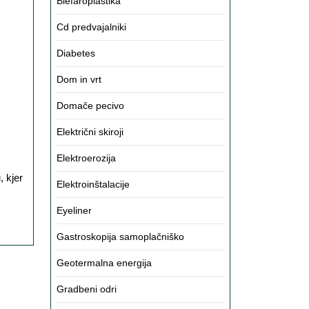
Blefaroplastika
gah
Cd predvajalniki
Diabetes
Dom in vrt
Domače pecivo
Električni skiroji
Elektroerozija
Elektroinštalacije
Eyeliner
Gastroskopija samoplačniško
Geotermalna energija
Gradbeni odri