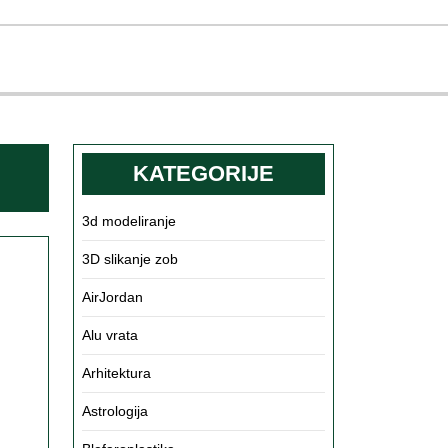
KATEGORIJE
3d modeliranje
3D slikanje zob
mpresijske
gavice
AirJordan
Alu vrata
Arhitektura
ile
Astrologija
ečine