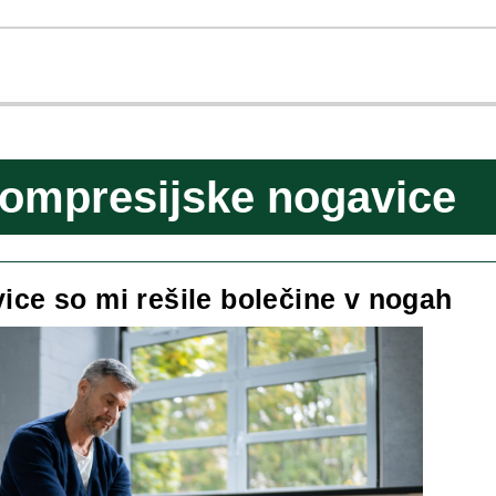
ompresijske nogavice
Ko
ce so mi rešile bolečine v nogah
no
so
mi
reš
bol