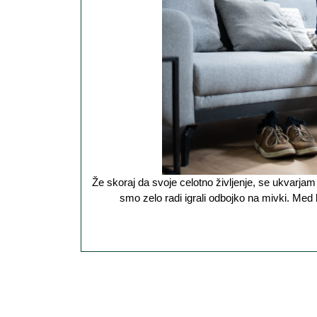
Že skoraj da svoje celotno življenje, se ukvarjam s kakšnim športom. Tako smo večino poletnih dni preživeli na igrišču, kjer
smo zelo radi igrali odbojko na mivki. Med 