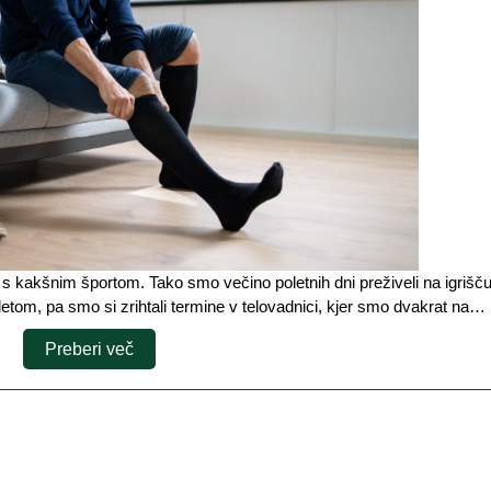
v
no
letom, pa smo si zrihtali termine v telovadnici, kjer smo dvakrat na…
Preberi
Preberi več
več