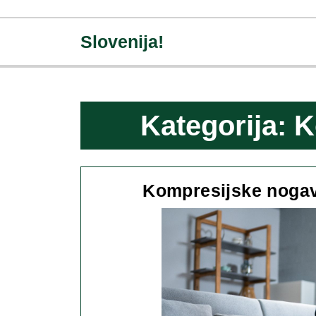
Skip
to
Slovenija!
content
Skip
to
content
Kategorija:
K
Kompresijske nogavi