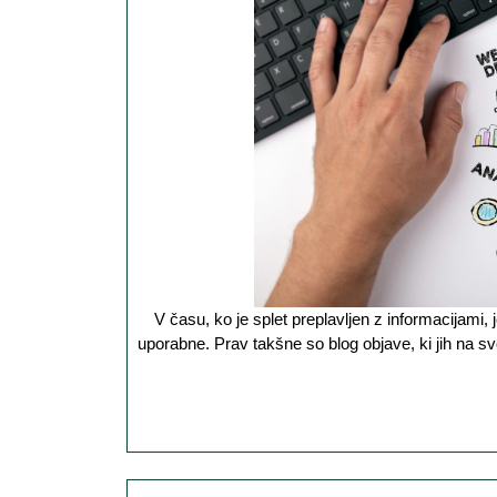
V času, ko je splet preplavljen z informacijami, je še posebej dragoceno najti vsebine, ki so hkrati zanimive, razumljive in
uporabne. Prav takšne so blog objave, ki jih na svo