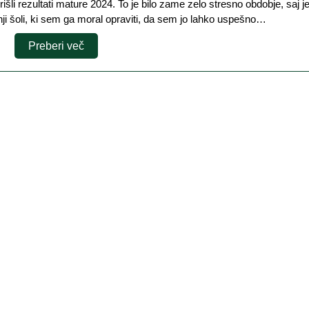
dnji šoli, ki sem ga moral opraviti, da sem jo lahko uspešno…
Preberi
Preberi več
več