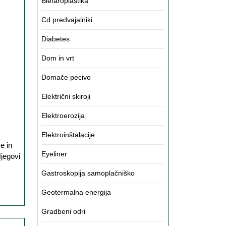
Blefaroplastika
Cd predvajalniki
Diabetes
Dom in vrt
Domače pecivo
Električni skiroji
Elektroerozija
Elektroinštalacije
Eyeliner
Njegovi
Gastroskopija samoplačniško
Geotermalna energija
Gradbeni odri