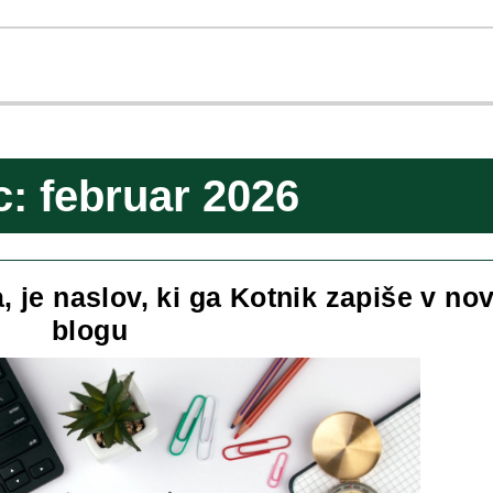
c:
februar 2026
, je naslov, ki ga Kotnik zapiše v n
Ko
blogu
blog
postane
vir
znanja,