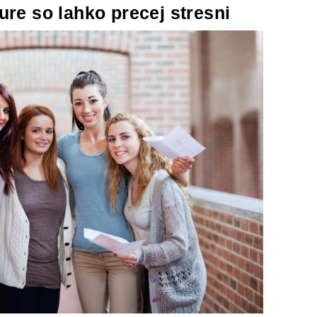
Rezultati
ure so lahko precej stresni
mature
so
lahko
precej
stresni