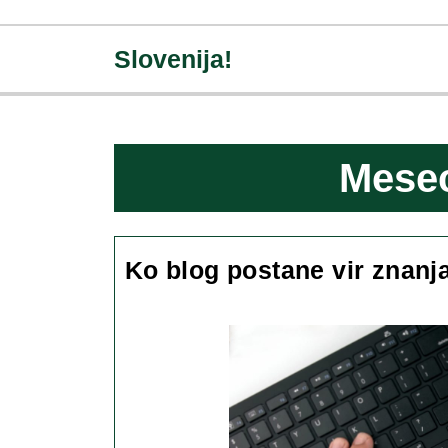
Skip
to
Slovenija!
content
Skip
to
content
Mese
Ko blog postane vir znanja