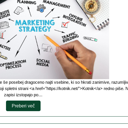
je
naslov,
ki
ga
Kotnik
zapiše
v
novem
blogu
ji spletni strani <a href="https://kotnik.net/">Kotnik</a> redno piše. 
zapisi izstopajo po…
Preberi
Preberi več
več