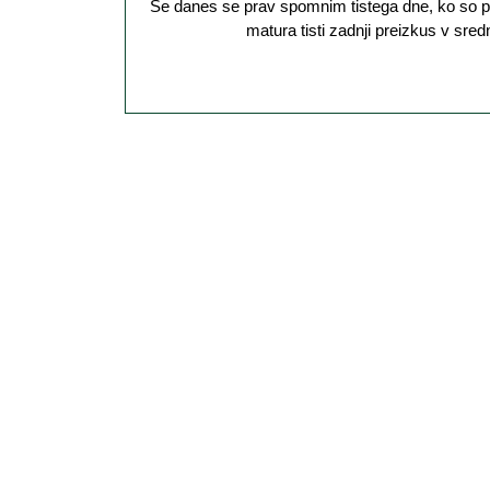
Še danes se prav spomnim tistega dne, ko so prišli rezultati mature 2024. To je bilo zame zelo stresno obdobje, saj je bila
matura tisti zadnji preizkus v sre