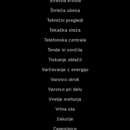
Strešna kritina
Štrleča ušesa
Tehnični pregledi
Tekaška steza
Telefonska centrala
Tende in senčila
Tiskanje oblačil
Varčevanje z energijo
Varstvo otrok
Varstvo pri delu
Vnetje mehurja
Vrtna uta
žaluzije
Zapestnice