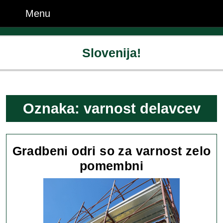
Skip
Menu
Menu
to
content
Skip
Slovenija!
to
content
Oznaka:
varnost delavcev
Gradbeni odri so za varnost zelo
Gradbeni
pomembni
odri
so
za