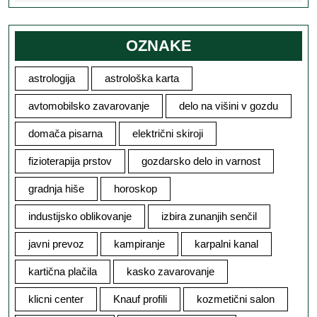
OZNAKE
astrologija
astrološka karta
avtomobilsko zavarovanje
delo na višini v gozdu
domača pisarna
električni skiroji
fizioterapija prstov
gozdarsko delo in varnost
gradnja hiše
horoskop
industijsko oblikovanje
izbira zunanjih senčil
javni prevoz
kampiranje
karpalni kanal
kartična plačila
kasko zavarovanje
klicni center
Knauf profili
kozmetični salon