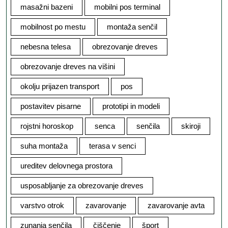
masažni bazeni
mobilni pos terminal
mobilnost po mestu
montaža senčil
nebesna telesa
obrezovanje dreves
obrezovanje dreves na višini
okolju prijazen transport
pos
postavitev pisarne
prototipi in modeli
rojstni horoskop
senca
senčila
skiroji
suha montaža
terasa v senci
ureditev delovnega prostora
usposabljanje za obrezovanje dreves
varstvo otrok
zavarovanje
zavarovanje avta
zunanja senčila
čiščenje
šport