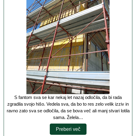
varnost
zelo
pomembni
S fantom sva se kar nekaj let nazaj odločila, da bi rada
zgradila svojo hišo. Vedela sva, da bo to res zelo velik izziv in
ravno zato sva se odločila, da se bova več ali manj stvari lotila
sama. Želela…
Preberi
Preberi več