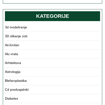
več
KATEGORIJE
3d modeliranje
3D slikanje zob
AirJordan
Alu vrata
Arhitektura
Astrologija
Blefaroplastika
Cd predvajalniki
Diabetes