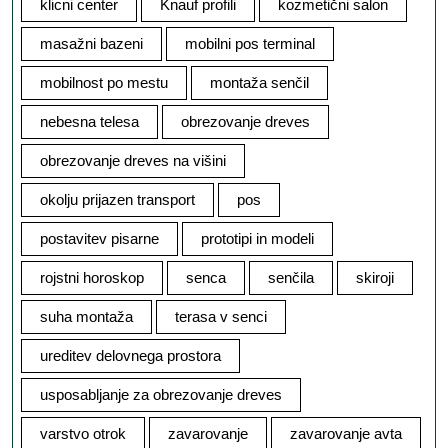
klicni center
Knauf profili
kozmetični salon
masažni bazeni
mobilni pos terminal
mobilnost po mestu
montaža senčil
nebesna telesa
obrezovanje dreves
obrezovanje dreves na višini
okolju prijazen transport
pos
postavitev pisarne
prototipi in modeli
rojstni horoskop
senca
senčila
skiroji
suha montaža
terasa v senci
ureditev delovnega prostora
usposabljanje za obrezovanje dreves
varstvo otrok
zavarovanje
zavarovanje avta