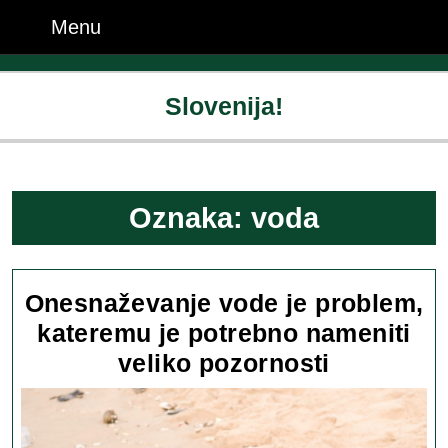
Skip
Menu
Menu
to
content
Skip
Slovenija!
to
content
Oznaka:
voda
Onesnaževanje vode je problem,
kateremu je potrebno nameniti
Onesnaže
veliko pozornosti
vode
je