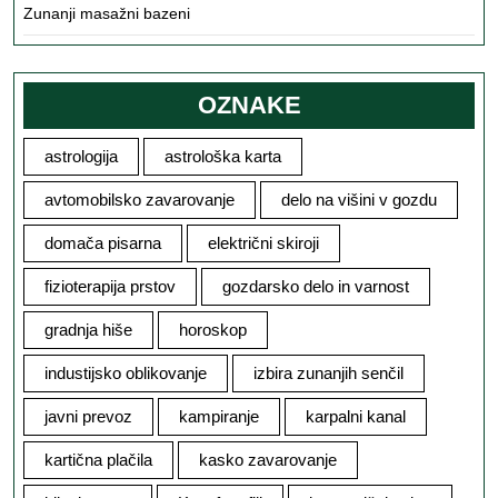
Zunanji masažni bazeni
OZNAKE
astrologija
astrološka karta
avtomobilsko zavarovanje
delo na višini v gozdu
domača pisarna
električni skiroji
fizioterapija prstov
gozdarsko delo in varnost
gradnja hiše
horoskop
industijsko oblikovanje
izbira zunanjih senčil
javni prevoz
kampiranje
karpalni kanal
kartična plačila
kasko zavarovanje