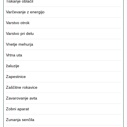
Tiskanje oblačil
Varčevanje z energijo
Varstvo otrok
Varstvo pri delu
Vnetje mehurja
Vrtna uta
žaluzije
Zapestnice
Zaščitne rokavice
Zavarovanje avta
Zobni aparat
Zunanja senčila