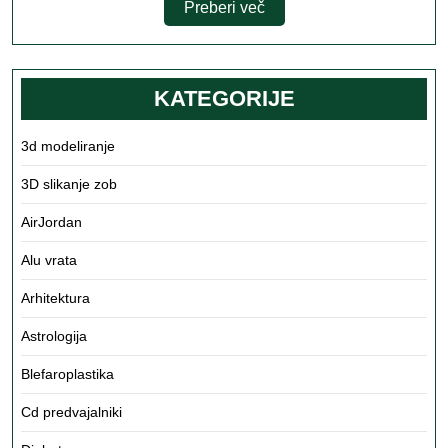
Preberi
Preberi več
več
KATEGORIJE
3d modeliranje
3D slikanje zob
AirJordan
Alu vrata
Arhitektura
Astrologija
Blefaroplastika
Cd predvajalniki