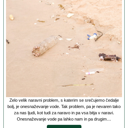
problem,
kateremu
je
potrebno
nameniti
veliko
pozornost
Zelo velik naravni problem, s katerim se srečujemo čedalje
bolj, je onesnaževanje vode. Tak problem, pa je nevaren tako
za nas ljudi, kot tudi za naravo in pa vsa bitja v naravi.
Onesnaževanje vode pa lahko nam in pa drugim…