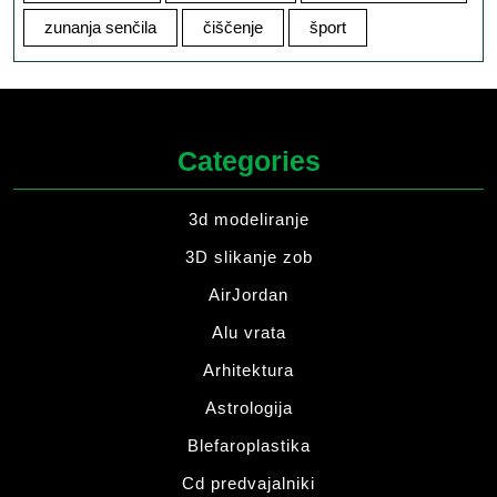
zunanja senčila
čiščenje
šport
Categories
3d modeliranje
3D slikanje zob
AirJordan
Alu vrata
Arhitektura
Astrologija
Blefaroplastika
Cd predvajalniki