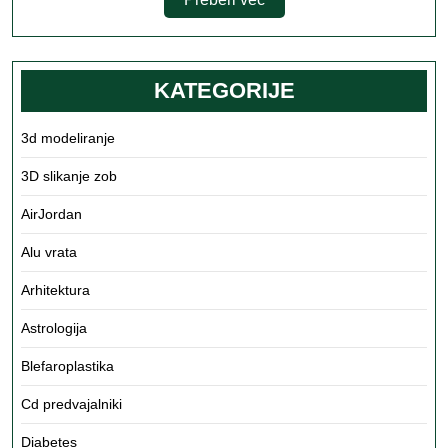
več
KATEGORIJE
3d modeliranje
3D slikanje zob
AirJordan
Alu vrata
Arhitektura
Astrologija
Blefaroplastika
Cd predvajalniki
Diabetes