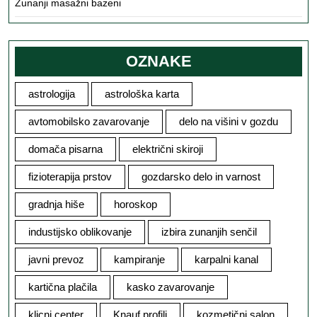
Zunanji masažni bazeni
OZNAKE
astrologija
astrološka karta
avtomobilsko zavarovanje
delo na višini v gozdu
domača pisarna
električni skiroji
fizioterapija prstov
gozdarsko delo in varnost
gradnja hiše
horoskop
industijsko oblikovanje
izbira zunanjih senčil
javni prevoz
kampiranje
karpalni kanal
kartična plačila
kasko zavarovanje
klicni center
Knauf profili
kozmetični salon