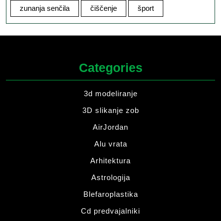
zunanja senčila
čiščenje
šport
Categories
3d modeliranje
3D slikanje zob
AirJordan
Alu vrata
Arhitektura
Astrologija
Blefaroplastika
Cd predvajalniki