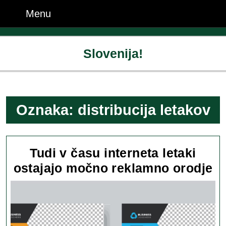
Skip
Menu
Menu
to
content
Skip
Slovenija!
to
content
Oznaka:
distribucija letakov
Tudi v času interneta letaki
Tu
ostajajo močno reklamno orodje
v
č
in