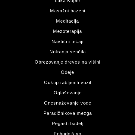
Luka Koper
Masažni bazeni
Meditacija
Mezoterapija
Navtični tečaji
Notranja senčila
Obrezovanje dreves na višini
Odeje
Odkup rabljenih vozil
Oglaševanje
Onesnaževanje vode
Paradižnikova mezga
Pegasti badelj
Pohodništvo