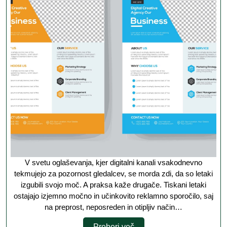
le
os
m
r
or
V svetu oglaševanja, kjer digitalni kanali vsakodnevno
tekmujejo za pozornost gledalcev, se morda zdi, da so letaki
izgubili svojo moč. A praksa kaže drugače. Tiskani letaki
ostajajo izjemno močno in učinkovito reklamno sporočilo, saj
na preprost, neposreden in otipljiv način…
Preberi
Preberi več