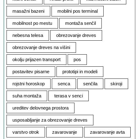
masažni bazeni
mobilni pos terminal
mobilnost po mestu
montaža senčil
nebesna telesa
obrezovanje dreves
obrezovanje dreves na višini
okolju prijazen transport
pos
postavitev pisarne
prototipi in modeli
rojstni horoskop
senca
senčila
skiroji
suha montaža
terasa v senci
ureditev delovnega prostora
usposabljanje za obrezovanje dreves
varstvo otrok
zavarovanje
zavarovanje avta