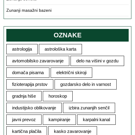
Zunanji masažni bazeni
OZNAKE
astrologija
astrološka karta
avtomobilsko zavarovanje
delo na višini v gozdu
domača pisarna
električni skiroji
fizioterapija prstov
gozdarsko delo in varnost
gradnja hiše
horoskop
industijsko oblikovanje
izbira zunanjih senčil
javni prevoz
kampiranje
karpalni kanal
kartična plačila
kasko zavarovanje