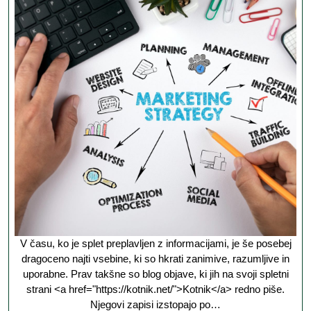
vir
znanja,
je
naslov,
ki
ga
Kotnik
zapiše
v
novem
blogu
V času, ko je splet preplavljen z informacijami, je še posebej
dragoceno najti vsebine, ki so hkrati zanimive, razumljive in
uporabne. Prav takšne so blog objave, ki jih na svoji spletni
strani <a href="https://kotnik.net/">Kotnik</a> redno piše.
Njegovi zapisi izstopajo po…