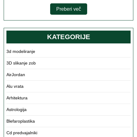
Preberi
Preberi več
več
KATEGORIJE
3d modeliranje
3D slikanje zob
AirJordan
Alu vrata
Arhitektura
Astrologija
Blefaroplastika
Cd predvajalniki