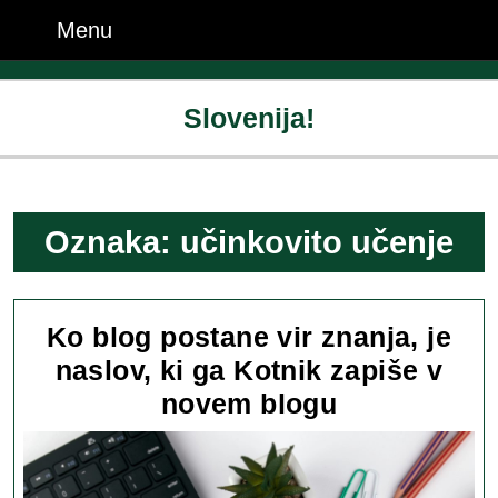
Skip
Menu
Menu
to
content
Skip
Slovenija!
to
content
Oznaka:
učinkovito učenje
Ko blog postane vir znanja, je
naslov, ki ga Kotnik zapiše v
Ko
novem blogu
blog
postane