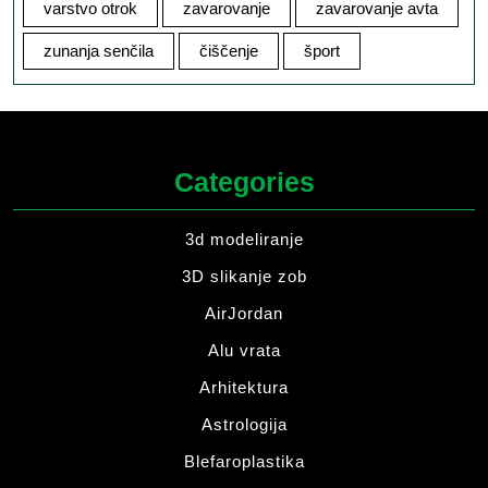
varstvo otrok
zavarovanje
zavarovanje avta
zunanja senčila
čiščenje
šport
Categories
3d modeliranje
3D slikanje zob
AirJordan
Alu vrata
Arhitektura
Astrologija
Blefaroplastika