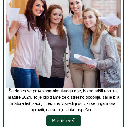
precej
stresni
Še danes se prav spomnim tistega dne, ko so prišli rezultati
mature 2024. To je bilo zame zelo stresno obdobje, saj je bila
matura tisti zadnji preizkus v srednji šoli, ki sem ga moral
opraviti, da sem jo lahko uspešno…
Preberi
Preberi več