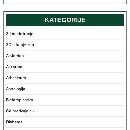
več
KATEGORIJE
3d modeliranje
3D slikanje zob
AirJordan
Alu vrata
Arhitektura
Astrologija
Blefaroplastika
Cd predvajalniki
Diabetes