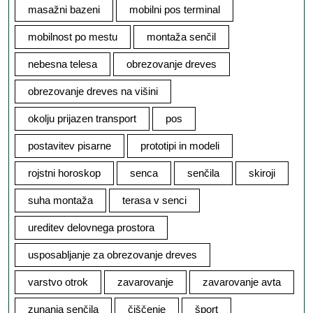
masažni bazeni
mobilni pos terminal
mobilnost po mestu
montaža senčil
nebesna telesa
obrezovanje dreves
obrezovanje dreves na višini
okolju prijazen transport
pos
postavitev pisarne
prototipi in modeli
rojstni horoskop
senca
senčila
skiroji
suha montaža
terasa v senci
ureditev delovnega prostora
usposabljanje za obrezovanje dreves
varstvo otrok
zavarovanje
zavarovanje avta
zunanja senčila
čiščenje
šport