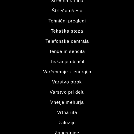
Strešna kritina
Štrleča ušesa
Tehnični pregledi
Tekaška steza
Telefonska centrala
Tende in senčila
Tiskanje oblačil
Varčevanje z energijo
Varstvo otrok
Varstvo pri delu
Vnetje mehurja
Vrtna uta
žaluzije
Zapestnice