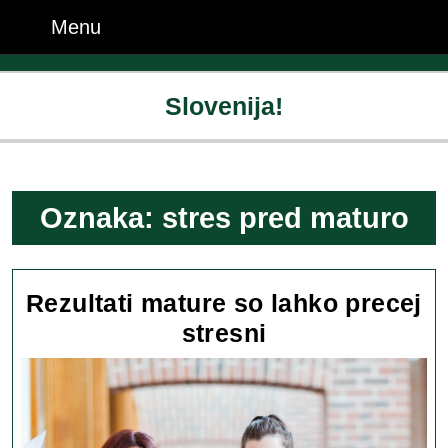
Skip
Menu
Menu
to
content
Skip
Slovenija!
to
content
Oznaka:
stres pred maturo
Rezultati mature so lahko precej
Rezultati
stresni
mature
so
lahko