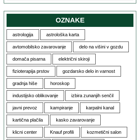
OZNAKE
astrologija
astrološka karta
avtomobilsko zavarovanje
delo na višini v gozdu
domača pisarna
električni skiroji
fizioterapija prstov
gozdarsko delo in varnost
gradnja hiše
horoskop
industijsko oblikovanje
izbira zunanjih senčil
javni prevoz
kampiranje
karpalni kanal
kartična plačila
kasko zavarovanje
klicni center
Knauf profili
kozmetični salon