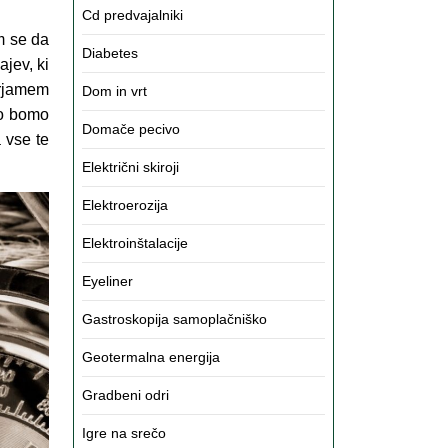
Cd predvajalniki
em se da
Diabetes
ajev, ki
erjamem
Dom in vrt
ko bomo
Domače pecivo
a vse te
Električni skiroji
Elektroerozija
Elektroinštalacije
Eyeliner
Gastroskopija samoplačniško
Geotermalna energija
Gradbeni odri
Igre na srečo