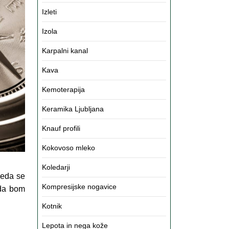
Izleti
Izola
Karpalni kanal
Kava
Kemoterapija
Keramika Ljubljana
Knauf profili
Kokovoso mleko
Koledarji
veda se
Kompresijske nogavice
 da bom
Kotnik
Lepota in nega kože