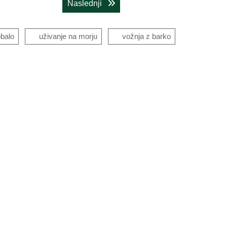
Next post:
Naslednji
obalo
uživanje na morju
vožnja z barko