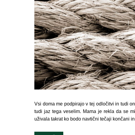
Vsi doma me podpirajo v tej odločitvi in tudi o
tudi jaz tega veselim. Mama je rekla da se m
uživala takrat ko bodo navtični tečaji končani 
Navigacija