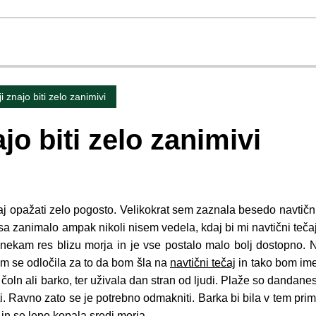
i znajo biti zelo zanimivi
ajo biti zelo zanimivi
 opažati zelo pogosto. Velikokrat sem zaznala besedo navtični 
asa zanimalo ampak nikoli nisem vedela, kdaj bi mi navtični teča
 nekam res blizu morja in je vse postalo malo bolj dostopno. N
em se odločila za to da bom šla na
navtični tečaj
in tako bom ime
čoln ali barko, ter uživala dan stran od ljudi. Plaže so dandane
. Ravno zato se je potrebno odmakniti. Barka bi bila v tem prim
 in se lepo kopala sredi morja.