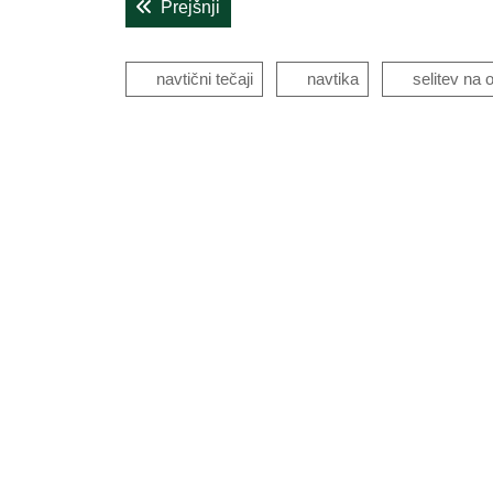
Previous post:
Prejšnji
prispevka
navtični tečaji
navtika
selitev na 