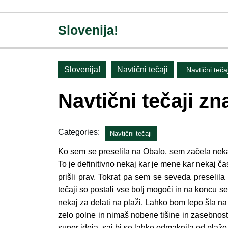
Skip
to
Slovenija!
content
Skip
to
content
Slovenija!
Navtični tečaji
Navtični tečaj
Navtični tečaji zn
Categories:
Navtični tečaji
Ko sem se preselila na Obalo, sem začela nekaj
To je definitivno nekaj kar je mene kar nekaj č
prišli prav. Tokrat pa sem se seveda preselila
tečaji so postali vse bolj mogoči in na koncu s
nekaj za delati na plaži. Lahko bom lepo šla na 
zelo polne in nimaš nobene tišine in zasebnosti
super ideja, saj bi se lahko odmaknila od plaže