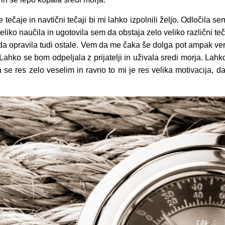
 tečaje in navtični tečaji bi mi lahko izpolnili željo. Odločila s
liko naučila in ugotovila sem da obstaja zelo veliko različni teč
 rada opravila tudi ostale. Vem da me čaka še dolga pot ampak v
Lahko se bom odpeljala z prijatelji in uživala sredi morja. Lah
ga se res zelo veselim in ravno to mi je res velika motivacija, d