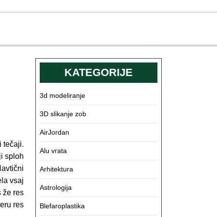
KATEGORIJE
3d modeliranje
3D slikanje zob
AirJordan
tečaji.
Alu vrata
ji sploh
avtični
Arhitektura
la vsaj
Astrologija
s že res
eru res
Blefaroplastika