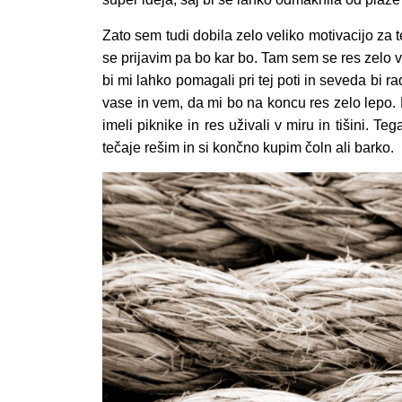
Zato sem tudi dobila zelo veliko motivacijo za te
se prijavim pa bo kar bo. Tam sem se res zelo ve
bi mi lahko pomagali pri tej poti in seveda bi
vase in vem, da mi bo na koncu res zelo lepo. 
imeli piknike in res uživali v miru in tišini. Te
tečaje rešim in si končno kupim čoln ali barko.