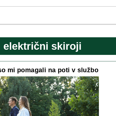
:
električni skiroji
Elekt
 so mi pomagali na poti v službo
skiroj
so
mi
poma
na