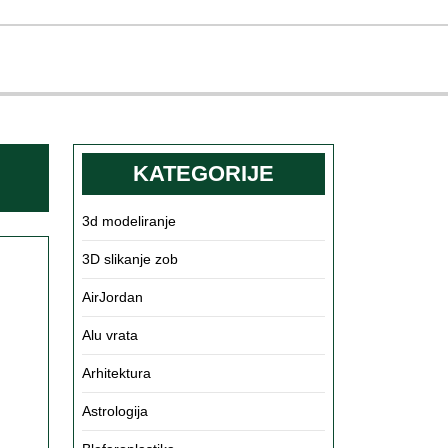
KATEGORIJE
3d modeliranje
3D slikanje zob
rični
i
AirJordan
Alu vrata
Arhitektura
gali
Astrologija