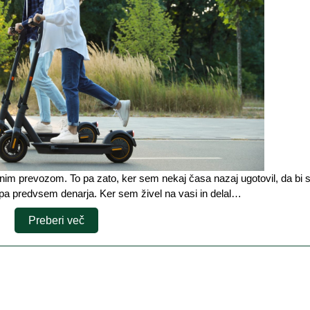
poti
v
služb
n pa predvsem denarja. Ker sem živel na vasi in delal…
Preberi
Preberi več
več