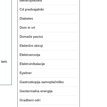
Blefaroplastika
Cd predvajalniki
o
Diabetes
Dom in vrt
Domače pecivo
Električni skiroji
Elektroerozija
Elektroinštalacije
Eyeliner
Gastroskopija samoplačniško
Geotermalna energija
Gradbeni odri