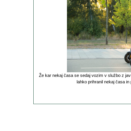
Že kar nekaj časa se sedaj vozim v službo z javnim prevozom. To pa zato, ker sem nekaj časa nazaj ugotovil, da bi s tem
lahko prihranil nekaj časa i