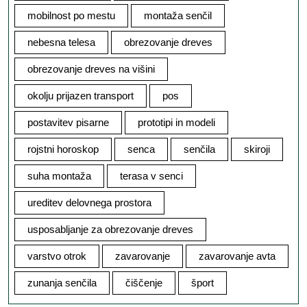
mobilnost po mestu
montaža senčil
nebesna telesa
obrezovanje dreves
obrezovanje dreves na višini
okolju prijazen transport
pos
postavitev pisarne
prototipi in modeli
rojstni horoskop
senca
senčila
skiroji
suha montaža
terasa v senci
ureditev delovnega prostora
usposabljanje za obrezovanje dreves
varstvo otrok
zavarovanje
zavarovanje avta
zunanja senčila
čiščenje
šport