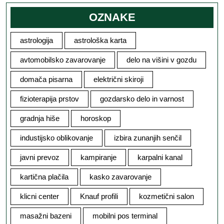
OZNAKE
astrologija
astrološka karta
avtomobilsko zavarovanje
delo na višini v gozdu
domača pisarna
električni skiroji
fizioterapija prstov
gozdarsko delo in varnost
gradnja hiše
horoskop
industijsko oblikovanje
izbira zunanjih senčil
javni prevoz
kampiranje
karpalni kanal
kartična plačila
kasko zavarovanje
klicni center
Knauf profili
kozmetični salon
masažni bazeni
mobilni pos terminal