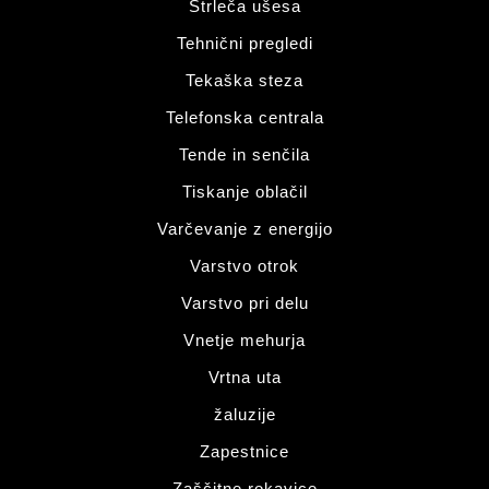
Štrleča ušesa
Tehnični pregledi
Tekaška steza
Telefonska centrala
Tende in senčila
Tiskanje oblačil
Varčevanje z energijo
Varstvo otrok
Varstvo pri delu
Vnetje mehurja
Vrtna uta
žaluzije
Zapestnice
Zaščitne rokavice