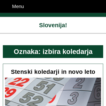
Skip
Menu
Menu
to
content
Skip
Slovenija!
to
content
Oznaka:
izbira koledarja
Ste
Stenski koledarji in novo leto
kol
in
nov
leto