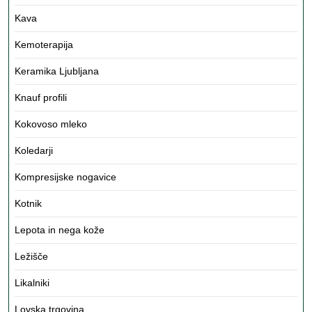
Kava
Kemoterapija
Keramika Ljubljana
Knauf profili
Kokovoso mleko
Koledarji
Kompresijske nogavice
Kotnik
Lepota in nega kože
Ležišče
Likalniki
Lovska trgovina