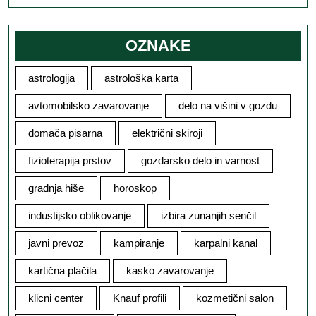
OZNAKE
astrologija
astrološka karta
avtomobilsko zavarovanje
delo na višini v gozdu
domača pisarna
električni skiroji
fizioterapija prstov
gozdarsko delo in varnost
gradnja hiše
horoskop
industijsko oblikovanje
izbira zunanjih senčil
javni prevoz
kampiranje
karpalni kanal
kartična plačila
kasko zavarovanje
klicni center
Knauf profili
kozmetični salon