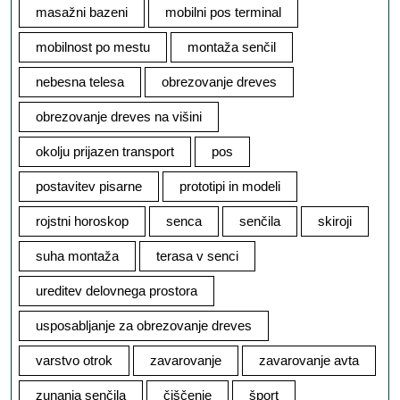
masažni bazeni
mobilni pos terminal
mobilnost po mestu
montaža senčil
nebesna telesa
obrezovanje dreves
obrezovanje dreves na višini
okolju prijazen transport
pos
postavitev pisarne
prototipi in modeli
rojstni horoskop
senca
senčila
skiroji
suha montaža
terasa v senci
ureditev delovnega prostora
usposabljanje za obrezovanje dreves
varstvo otrok
zavarovanje
zavarovanje avta
zunanja senčila
čiščenje
šport