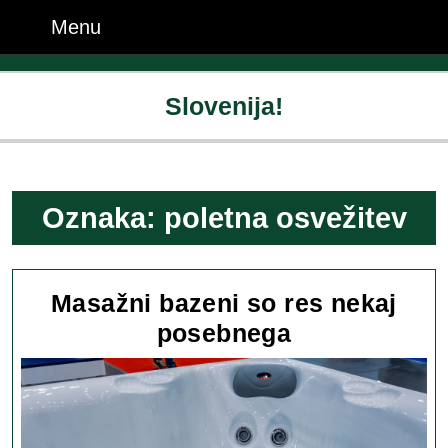
Skip
Menu
Menu
to
content
Skip
Slovenija!
to
content
Oznaka:
poletna osvežitev
Masažni bazeni so res nekaj
Masažni
posebnega
bazeni
so
res