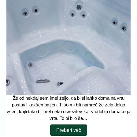
nekaj
posebnega
Že od nekdaj sem imel željo, da bi si lahko doma na vrtu
postavil kakšen bazen. Ti so mi bili namreč že zelo dolgo
všeč, kajti tako bi imel neko osvežitev kar v udobju domačega
vrta. To bi bilo še…
Preberi
Preberi več