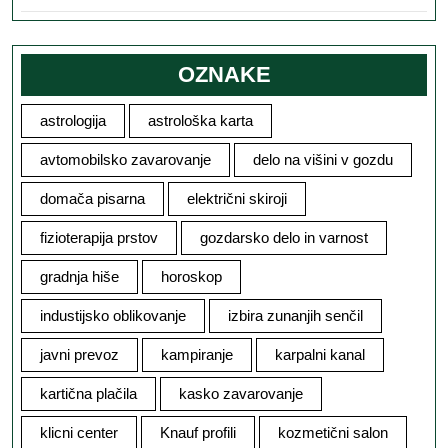
OZNAKE
astrologija
astrološka karta
avtomobilsko zavarovanje
delo na višini v gozdu
domača pisarna
električni skiroji
fizioterapija prstov
gozdarsko delo in varnost
gradnja hiše
horoskop
industijsko oblikovanje
izbira zunanjih senčil
javni prevoz
kampiranje
karpalni kanal
kartična plačila
kasko zavarovanje
klicni center
Knauf profili
kozmetični salon