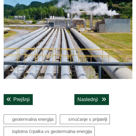
Navigacija
Previous post:
Next post:
Prejšnji
Naslednji
prispevka
geotermalna energija
smučanje s prijatelji
toplotna črpalka vs geotermalna energija