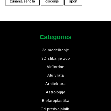
zunanja senčila
čiščenje
šport
Categories
3d modeliranje
3D slikanje zob
AirJordan
Alu vrata
Arhitektura
Astrologija
Blefaroplastika
Cd predvajalniki