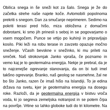
Obilica snega in še sneži kot za šalo. Snega je že do
začetka strehe naše najete koče. Avtomobili popolnoma
prekriti s snegom. Dan za smučanje neprimeren. Sedimo na
pokriti terasi pred hišo, miza obložena z domačimi
dobrotami, ki smo jih prinesli s seboj in se pogovarjamo o
vsem mogočem. Punce se vrtijo po kuhinji in pripravljajo
kosilo. Piki leži na robu terase in zavzeto opazuje močno
sneženje. Včasih bevskne v snežinko, ki mu prileti na
smrček. Naš strokovnjak Janko vpraša, če poznamo in
vemo kaj je to geotermalna energija. Nekje je prebral, da je
to najcenejše ogrevanje stanovanja, da on bi tudi imel
takšno ogrevanje. Branko, naš geolog se nasmehne, žal ne
bo šlo Janko, razen če imaš hišo na Islandiji. To je edina
država na svetu, kjer je geotermalna energija na dosegu
roke. Razloži, da je
geotermalna energija
v bistvu vroča
voda, ki jo segreva zemeljska notranjost in se potem črpa
na površje. Vrtine so lahko globoke tudi do tri kilometre. Na