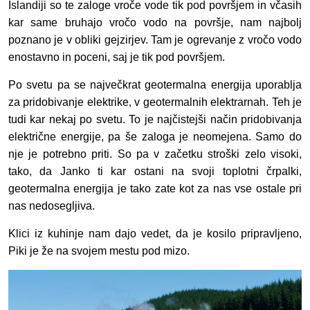
Islandiji so te zaloge vroče vode tik pod površjem in včasih
kar same bruhajo vročo vodo na površje, nam najbolj
poznano je v obliki gejzirjev. Tam je ogrevanje z vročo vodo
enostavno in poceni, saj je tik pod površjem.
Po svetu pa se največkrat geotermalna energija uporablja
za pridobivanje elektrike, v geotermalnih elektrarnah. Teh je
tudi kar nekaj po svetu. To je najčistejši način pridobivanja
električne energije, pa še zaloga je neomejena. Samo do
nje je potrebno priti. So pa v začetku stroški zelo visoki,
tako, da Janko ti kar ostani na svoji toplotni črpalki,
geotermalna energija je tako zate kot za nas vse ostale pri
nas nedosegljiva.
Klici iz kuhinje nam dajo vedet, da je kosilo pripravljeno,
Piki je že na svojem mestu pod mizo.