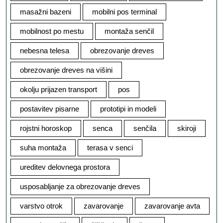
masažni bazeni
mobilni pos terminal
mobilnost po mestu
montaža senčil
nebesna telesa
obrezovanje dreves
obrezovanje dreves na višini
okolju prijazen transport
pos
postavitev pisarne
prototipi in modeli
rojstni horoskop
senca
senčila
skiroji
suha montaža
terasa v senci
ureditev delovnega prostora
usposabljanje za obrezovanje dreves
varstvo otrok
zavarovanje
zavarovanje avta