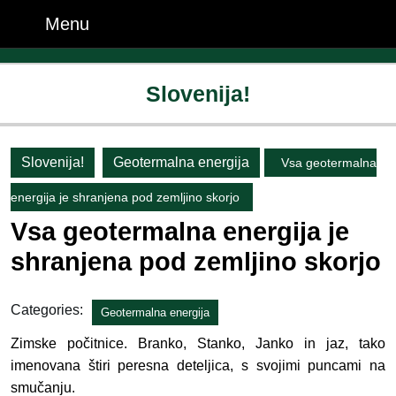
Skip
Menu
Menu
to
content
Skip
Slovenija!
to
content
Slovenija!
Geotermalna energija
Vsa geotermalna
energija je shranjena pod zemljino skorjo
Vsa geotermalna energija je
shranjena pod zemljino skorjo
Categories:
Geotermalna energija
Zimske počitnice. Branko, Stanko, Janko in jaz, tako
imenovana štiri peresna deteljica, s svojimi puncami na
smučanju.